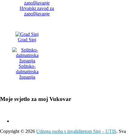
Hrvatski zavod za
zapošljavanje
Grad Sinj
Splitsko-
dalmatinska
županija
Moje svjetlo za moj Vukovar
Copyright © 2026
Udruga osoba s invaliditetom Sinj – UTIS
. Sva