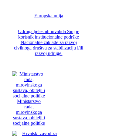
Europska unija
Udruga tjelesnih invalida Sinj je
korisnik institucionalne podrške
Nacionalne zaklade za razvoj
civilnoga društva za stabilizaciju i/ili
razvoj udruge.
Ministarstvo
rada,
mirovinskoga
sustava, obitelji i
socijalne politike