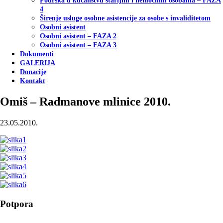
Podrška u kućanstvu starijim i nemoćnim osobama – FAZA
4
Širenje usluge osobne asistencije za osobe s invaliditetom
Osobni asistent
Osobni asistent – FAZA 2
Osobni asistent – FAZA 3
Dokumenti
GALERIJA
Donacije
Kontakt
Omiš – Radmanove mlinice 2010.
23.05.2010.
Potpora