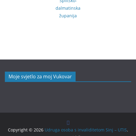
Splitsko-
dalmatinska
županija
Moje svjetlo za moj Vukovar
Copyright © 2026
Udruga osoba s invaliditetom Sinj – UTIS
.