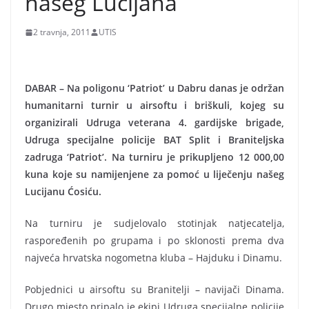
našeg Lucijana
2 travnja, 2011
UTIS
DABAR – Na poligonu ‘Patriot’ u Dabru danas je održan
humanitarni turnir u airsoftu i briškuli, kojeg su
organizirali Udruga veterana 4. gardijske brigade,
Udruga specijalne policije BAT Split i Braniteljska
zadruga ‘Patriot’. Na turniru je prikupljeno 12 000,00
kuna koje su namijenjene za pomoć u liječenju našeg
Lucijanu Ćosiću.
Na turniru je sudjelovalo stotinjak natjecatelja,
raspoređenih po grupama i po sklonosti prema dva
najveća hrvatska nogometna kluba – Hajduku i Dinamu.
Pobjednici u airsoftu su Branitelji – navijači Dinama.
Drugo mjesto pripalo je ekipi Udruga specijalne policije