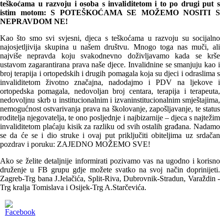
teškoćama u razvoju i osoba s invaliditetom i to po drugi put s
istim motom: S POTEŠKOĆAMA SE MOŽEMO NOSITI S
NEPRAVDOM NE!
Kao što smo svi svjesni, djeca s teškoćama u razvoju su socijalno
najosjetljivija skupina u našem društvu. Mnogo toga nas muči, ali
najviše nepravda koju svakodnevno doživljavamo kada se krše
ustavom zagarantirana prava naše djece. Invalidnine se smanjuju kao i
broj terapija i ortopedskih i drugih pomagala koja su djeci i odraslima s
invaliditetom životno značajna, nadodajmo i PDV na ljekove i
ortopedska pomagala, nedovoljan broj centara, terapija i terapeuta,
nedovoljnu skrb u institucionalnim i izvaninstitucionalnim smještajima,
nemogućnost ostvarivanja prava na školovanje, zapošljavanje, te status
roditelja njegovatelja, te ono posljednje i najbizarnije – djeca s najtežim
invaliditetom plaćaju kisik za razliku od svih ostalih građana. Nadamo
se da će se i dio struke i ovaj put priključiti obiteljima uz srdačan
pozdrav i poruku: ZAJEDNO MOŽEMO SVE!
Ako se želite detaljnije informirati pozivamo vas na ugodno i korisno
druženje u FB grupu gdje možete svatko na svoj način doprinijeti.
Zagreb-Trg bana J.Jelačića, Split-Riva, Dubrovnik-Stradun, Varaždin -
Trg kralja Tomislava i Osijek-Trg A.Starčevića.