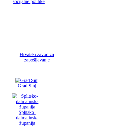
socijalne politike
Hrvatski zavod za
zapošljavanje
Grad Sinj
Splitsko-
dalmatinska
županija