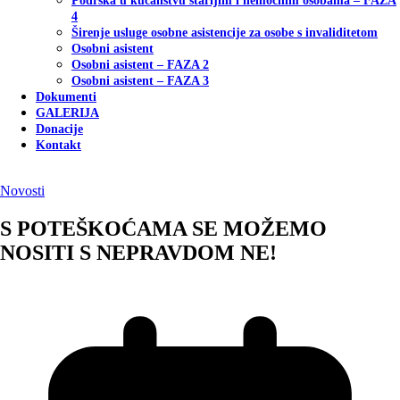
Podrška u kućanstvu starijim i nemoćnim osobama – FAZA
4
Širenje usluge osobne asistencije za osobe s invaliditetom
Osobni asistent
Osobni asistent – FAZA 2
Osobni asistent – FAZA 3
Dokumenti
GALERIJA
Donacije
Kontakt
Novosti
S POTEŠKOĆAMA SE MOŽEMO
NOSITI S NEPRAVDOM NE!