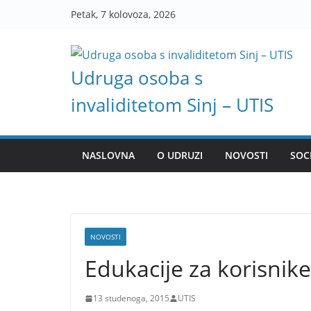
Skip
Petak, 7 kolovoza, 2026
to
content
Udruga osoba s
invaliditetom Sinj – UTIS
NASLOVNA
O UDRUZI
NOVOSTI
SOC
NOVOSTI
Edukacije za korisnike
13 studenoga, 2015
UTIS