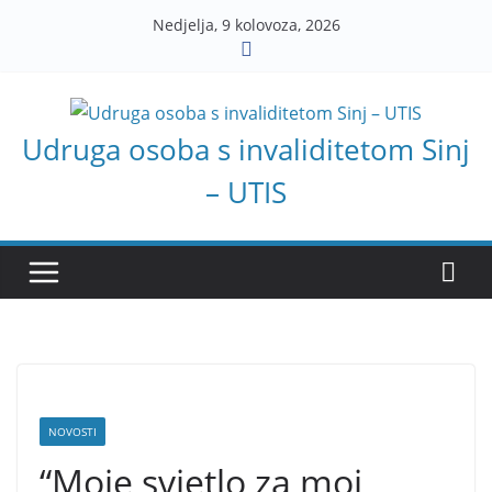
Skip
Nedjelja, 9 kolovoza, 2026
to
content
Udruga osoba s invaliditetom Sinj
– UTIS
NOVOSTI
“Moje svjetlo za moj