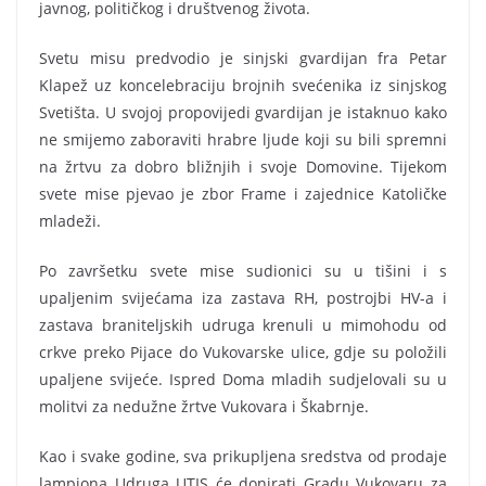
javnog, političkog i društvenog života.
Svetu misu predvodio je sinjski gvardijan fra Petar
Klapež uz koncelebraciju brojnih svećenika iz sinjskog
Svetišta. U svojoj propovijedi gvardijan je istaknuo kako
ne smijemo zaboraviti hrabre ljude koji su bili spremni
na žrtvu za dobro bližnjih i svoje Domovine. Tijekom
svete mise pjevao je zbor Frame i zajednice Katoličke
mladeži.
Po završetku svete mise sudionici su u tišini i s
upaljenim svijećama iza zastava RH, postrojbi HV-a i
zastava braniteljskih udruga krenuli u mimohodu od
crkve preko Pijace do Vukovarske ulice, gdje su položili
upaljene svijeće. Ispred Doma mladih sudjelovali su u
molitvi za nedužne žrtve Vukovara i Škabrnje.
Kao i svake godine, sva prikupljena sredstva od prodaje
lampiona Udruga UTIS će donirati Gradu Vukovaru za