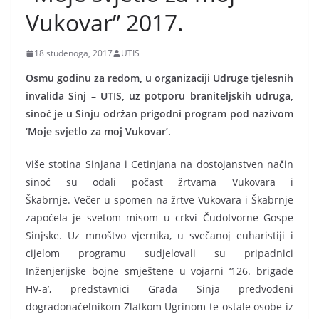
Vukovar” 2017.
18 studenoga, 2017
UTIS
Osmu godinu za redom, u organizaciji Udruge tjelesnih
invalida Sinj – UTIS, uz potporu braniteljskih udruga,
sinoć je u Sinju održan prigodni program pod nazivom
‘Moje svjetlo za moj Vukovar’.
Više stotina Sinjana i Cetinjana na dostojanstven način
sinoć su odali počast žrtvama Vukovara i
Škabrnje. Večer u spomen na žrtve Vukovara i Škabrnje
započela je svetom misom u crkvi Čudotvorne Gospe
Sinjske. Uz mnoštvo vjernika, u svečanoj euharistiji i
cijelom programu sudjelovali su pripadnici
Inženjerijske bojne smještene u vojarni ‘126. brigade
HV-a’, predstavnici Grada Sinja predvođeni
dogradonačelnikom Zlatkom Ugrinom te ostale osobe iz