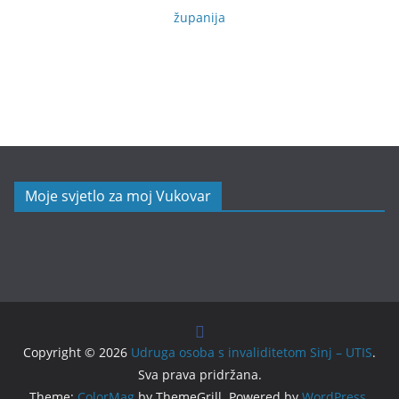
županija
Moje svjetlo za moj Vukovar
Copyright © 2026
Udruga osoba s invaliditetom Sinj – UTIS
.
Sva prava pridržana.
Theme:
ColorMag
by ThemeGrill. Powered by
WordPress
.