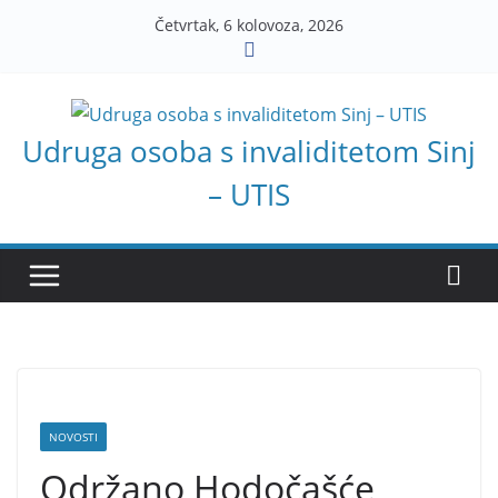
Skip
Četvrtak, 6 kolovoza, 2026
to
content
Udruga osoba s invaliditetom Sinj
– UTIS
NOVOSTI
Održano Hodočašće