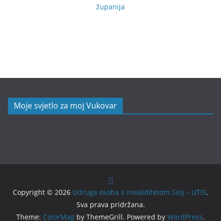
županija
Moje svjetlo za moj Vukovar
Copyright © 2026
Udruga osoba s invaliditetom Sinj – UTIS
.
Sva prava pridržana.
Theme:
ColorMag
by ThemeGrill. Powered by
WordPress
.