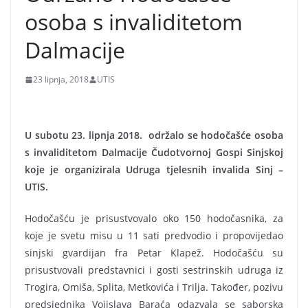
osoba s invaliditetom
Dalmacije
23 lipnja, 2018
UTIS
U subotu 23. lipnja 2018. održalo se hodočašće osoba
s invaliditetom Dalmacije Čudotvornoj Gospi Sinjskoj
koje je organizirala Udruga tjelesnih invalida Sinj –
UTIS.
Hodočašću je prisustvovalo oko 150 hodočasnika, za
koje je svetu misu u 11 sati predvodio i propovijedao
sinjski gvardijan fra Petar Klapež. Hodočašću su
prisustvovali predstavnici i gosti sestrinskih udruga iz
Trogira, Omiša, Splita, Metkovića i Trilja. Također, pozivu
predsjednika Vojislava Baraća odazvala se saborska