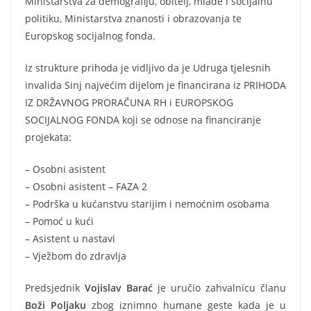
Ministarstva za demografiju, obitelj, mlade i socijalnu
politiku, Ministarstva znanosti i obrazovanja te
Europskog socijalnog fonda.
Iz strukture prihoda je vidljivo da je Udruga tjelesnih
invalida Sinj najvećim dijelom je financirana iz PRIHODA
IZ DRŽAVNOG PRORAČUNA RH i EUROPSKOG
SOCIJALNOG FONDA koji se odnose na financiranje
projekata:
– Osobni asistent
– Osobni asistent – FAZA 2
– Podrška u kućanstvu starijim i nemoćnim osobama
– Pomoć u kući
– Asistent u nastavi
– Vježbom do zdravlja
Predsjednik
Vojislav Barać
je uručio zahvalnicu članu
Boži Poljaku
zbog iznimno humane geste kada je u