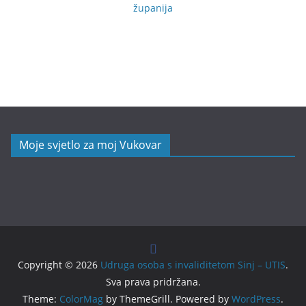
županija
Moje svjetlo za moj Vukovar
Copyright © 2026
Udruga osoba s invaliditetom Sinj – UTIS
.
Sva prava pridržana.
Theme:
ColorMag
by ThemeGrill. Powered by
WordPress
.