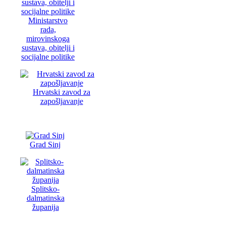
Ministarstvo
rada,
mirovinskoga
sustava, obitelji i
socijalne politike
Hrvatski zavod za
zapošljavanje
Grad Sinj
Splitsko-
dalmatinska
županija