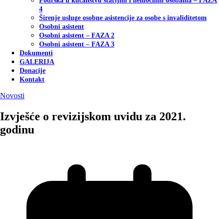
Podrška u kućanstvu starijim i nemoćnim osobama – FAZA
4
Širenje usluge osobne asistencije za osobe s invaliditetom
Osobni asistent
Osobni asistent – FAZA 2
Osobni asistent – FAZA 3
Dokumenti
GALERIJA
Donacije
Kontakt
Novosti
Izvješće o revizijskom uvidu za 2021.
godinu