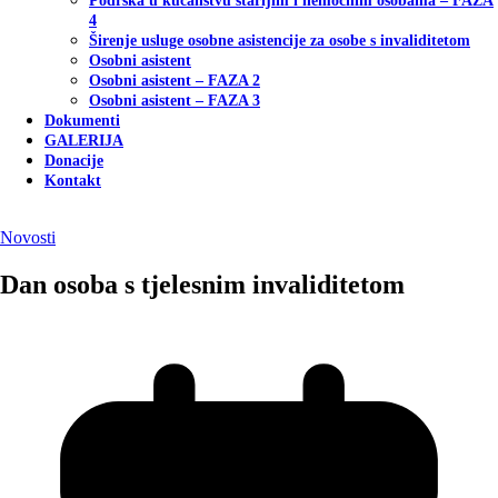
Podrška u kućanstvu starijim i nemoćnim osobama – FAZA
4
Širenje usluge osobne asistencije za osobe s invaliditetom
Osobni asistent
Osobni asistent – FAZA 2
Osobni asistent – FAZA 3
Dokumenti
GALERIJA
Donacije
Kontakt
Novosti
Dan osoba s tjelesnim invaliditetom