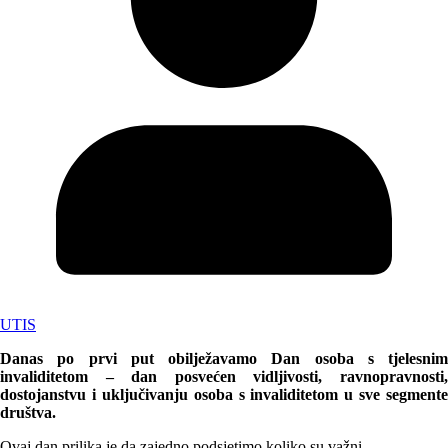
UTIS
Danas po prvi put obilježavamo Dan osoba s tjelesnim
invaliditetom – dan posvećen vidljivosti, ravnopravnosti,
dostojanstvu i uključivanju osoba s invaliditetom u sve segmente
društva.
Ovaj dan prilika je da zajedno podsjetimo koliko su važni