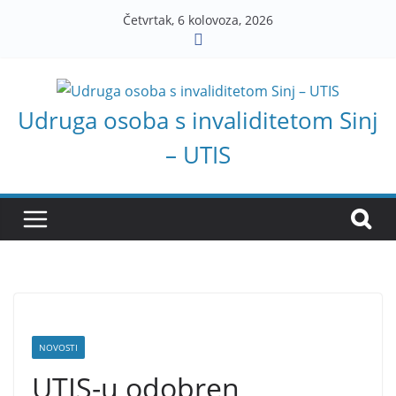
Skip
Četvrtak, 6 kolovoza, 2026
to
content
Udruga osoba s invaliditetom Sinj
– UTIS
NOVOSTI
UTIS-u odobren