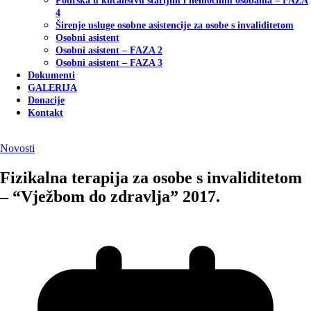
Podrška u kućanstvu starijim i nemoćnim osobama – FAZA
4
Širenje usluge osobne asistencije za osobe s invaliditetom
Osobni asistent
Osobni asistent – FAZA 2
Osobni asistent – FAZA 3
Dokumenti
GALERIJA
Donacije
Kontakt
Novosti
Fizikalna terapija za osobe s invaliditetom
– “Vježbom do zdravlja” 2017.