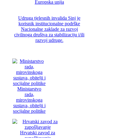
Europska unija
Udruga tjelesnih invalida Sinj je
korisnik institucionalne podrške
Nacionalne zaklade za razvoj
civilnoga društva za stabilizaciju i/ili
razvoj udruge.
Ministarstvo
rada,
mirovinskoga
sustava, obitelji i
socijalne politike
Hrvatski zavod za