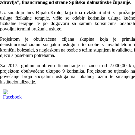
zdravlja”, financiranog od strane Splitsko-dalmatinske županije.
Uz suradnju Ines Đipalo-Krolo, koja ima ovlašteni obrt za pružanje
usluga fizikalne terapije, vršio se odabir korisnika usluga kućne
fizikalne terapije te po dogovoru sa samim korisnicima odabrali
povoljni termini pružanja usluge.
Projektom je obuhvaćena ciljana skupina koja je primila
deinstitucionaliziranu socijalnu uslugu i to osobe s invaliditetom i
kronični bolesnici, s naglaskom na osobe s težim stupnjem invaliditeta i
djecu s posebnim potrebama.
Za 2017. godinu odobreno financiranje u iznosu od 7.000,00 kn,
projektom obuhvaćeno ukupno 9 korisnika. Projektom se utjecalo na
povećanje broja socijalnih usluga na lokalnoj razini te smanjenje
institucionalizacije.