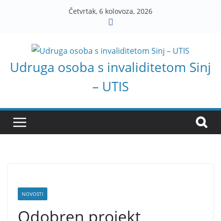
Skip
Četvrtak, 6 kolovoza, 2026
to
content
Udruga osoba s invaliditetom Sinj
– UTIS
NOVOSTI
Odobren projekt