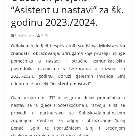
“Asistent u nastavi” za šk.
godinu 2023./2024.
1 rujna, 2023
UTIS
Odlukom o dodjeli bespovratnih sredstava
Ministarstva
znanosti i obrazovanja
, udrugama koje pružaju usluge
pomoćnika u nastavi i stručno komunikacijskih
posrednika učenicima s teškoćama u razvoju za
2023./2024. godinu, Udruzi tjelesnih invalida Sinj
odobren je projekt
“Asistent u nastavi”
.
Ovim projektom UTIS je osigurao
deset pomoćnika
u
nastavi za 18 djece s poteškoćama u razvoju, a isti se
provodi u partnerstvu sa Splitsko-dalmatinskom
županijom, Centrom za odgoj i obrazovanje ‘Juraj
Bonači’ Split te Podružnicom Sinj i Srednjom
strukovnom školom bana Josipa Jelačića.