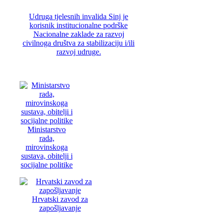
Udruga tjelesnih invalida Sinj je
korisnik institucionalne podrške
Nacionalne zaklade za razvoj
civilnoga društva za stabilizaciju i/ili
razvoj udruge.
Ministarstvo
rada,
mirovinskoga
sustava, obitelji i
socijalne politike
Hrvatski zavod za
zapošljavanje