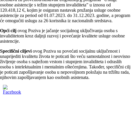
osobne asistencije s težim stupnjem invaliditeta” u iznosu od
120.418,12 €, kojim je osiguran nastavak pružanja usluge osobne
asistencije za period od 01.07.2023. do 31.12.2023. godine, a program
će omogućiti uslugu za 26 korisnika iz nacionalnih sredstava.
Opći cilj
ovog Poziva je jačanje socijalnog uključivanja osoba s
invaliditetom kroz daljnji razvoj i povećanje kvalitete usluge osobne
asistencije.
Specifični ciljevi
ovog Poziva su povećati socijalnu uključenost i
unaprijediti kvalitetu života te poticati što veću samostalnost i neovisno
življenje osoba s najtežom vrstom i stupnjem invaliditeta i odraslih
osoba s intelektualnim i mentalnim oštećenjima. Također, specifični cilj
je poticati zapošljavanje osoba u nepovoljnom položaju na tržištu rada,
njihovim zapošljavanjem kao osobnih asistenata.