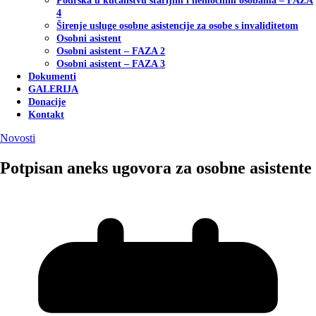
Podrška u kućanstvu starijim i nemoćnim osobama – FAZA
4
Širenje usluge osobne asistencije za osobe s invaliditetom
Osobni asistent
Osobni asistent – FAZA 2
Osobni asistent – FAZA 3
Dokumenti
GALERIJA
Donacije
Kontakt
Novosti
Potpisan aneks ugovora za osobne asistente