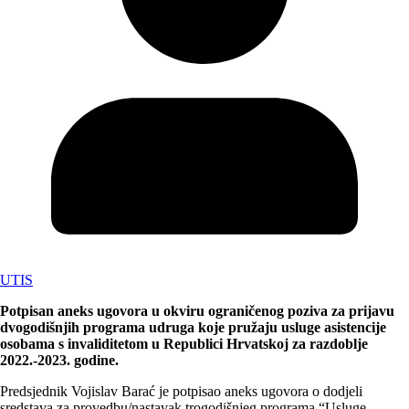
UTIS
Potpisan aneks ugovora u okviru ograničenog poziva za prijavu
dvogodišnjih programa udruga koje pružaju usluge asistencije
osobama s invaliditetom u Republici Hrvatskoj za razdoblje
2022.-2023. godine.
Predsjednik Vojislav Barać je potpisao aneks ugovora o dodjeli
sredstava za provedbu/nastavak trogodišnjeg programa “Usluge